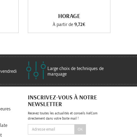
HORAGE
À partir de
9,72€
Large choix de techniques de
 vendredi
marquage
INSCRIVEZ-VOUS À NOTRE
NEWSLETTER
leures
Recevez toutes les actualités et conseils KelCom
directement dans votre boite mail !
late
OK
t