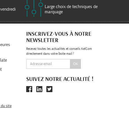
Large choix de techniques de
 vendredi
marquage
INSCRIVEZ-VOUS À NOTRE
NEWSLETTER
leures
Recevez toutes les actualités et conseils KelCom
directement dans votre boite mail !
late
OK
t
SUIVEZ NOTRE ACTUALITÉ !
 du site