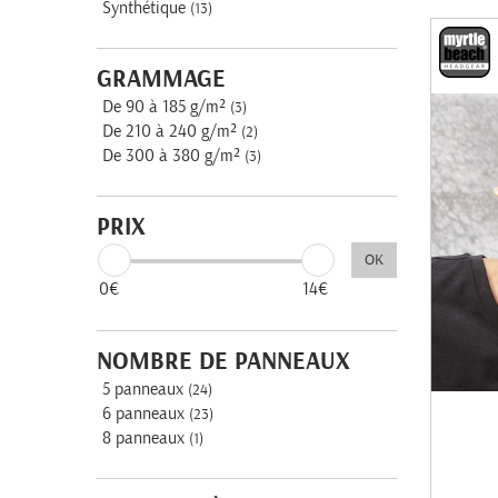
Synthétique
(13)
GRAMMAGE
De 90 à 185 g/m²
(3)
De 210 à 240 g/m²
(2)
De 300 à 380 g/m²
(3)
PRIX
OK
0€
14€
NOMBRE DE PANNEAUX
5 panneaux
(24)
6 panneaux
(23)
8 panneaux
(1)