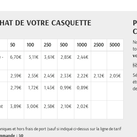
CHAT DE VOTRE CASQUETTE
P
No
50
100
250
500
1000
2500
5000
to
v
 -
6,70€
5,11€
3,61€
2,85€
2,44€
Sé
2,59€
2,55€
2,45€
2,33€
2,22€
2,12€
2,05€
ét
2,79€
1,72€
1,43€
0,99€
0,89€
d
nt
3,89€
3,00€
2,58€
2,10€
2,02€
iques et hors frais de port (sauf si indiqué ci-dessus sur la ligne de tarif
ommande : 50