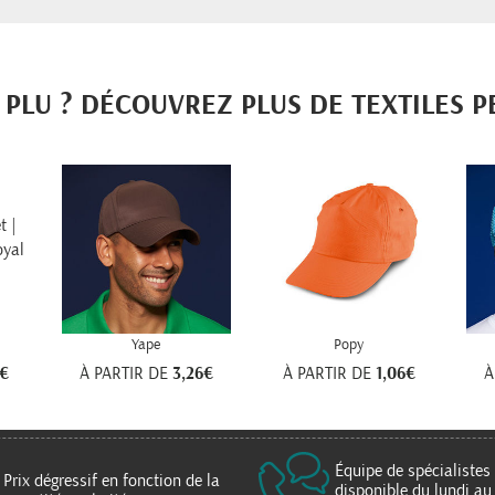
PLU ? DÉCOUVREZ PLUS DE TEXTILES 
Yape
Popy
1€
À PARTIR DE
3,26€
À PARTIR DE
1,06€
À
Équipe de spécialistes
Prix dégressif en fonction de la
disponible du lundi au