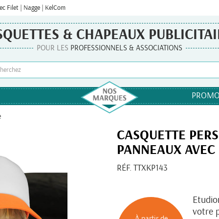
c Filet | Nagge | KelCom
SQUETTES & CHAPEAUX PUBLICITAI
POUR LES
PROFESSIONNELS & ASSOCIATIONS
PROMO
e
CASQUETTE PERS
PANNEAUX AVEC 
RÉF. TTXKP143
Etudio
votre 
À partir de