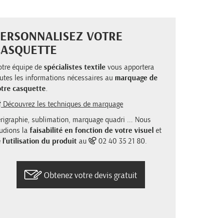
ERSONNALISEZ VOTRE
CASQUETTE
tre équipe de
spécialistes textile
vous apportera
utes les informations nécessaires au
marquage de
otre casquette
.
Découvrez les techniques de marquage
rigraphie, sublimation, marquage quadri ... Nous
udions la
faisabilité en fonction de votre visuel
et
e
l’utilisation du produit
au
02 40 35 21 80.
Obtenez votre devis gratuit