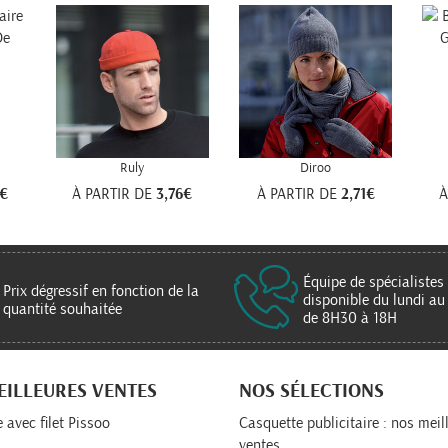
Ruly
Diroo
3€
À PARTIR DE
3,76€
À PARTIR DE
2,71€
À
Équipe de spécialistes
Prix dégressif en fonction de la
disponible du lundi au
quantité souhaitée
de 8H30 à 18H
EILLEURES VENTES
NOS SÉLECTIONS
 avec filet Pissoo
Casquette publicitaire : nos meil
ventes