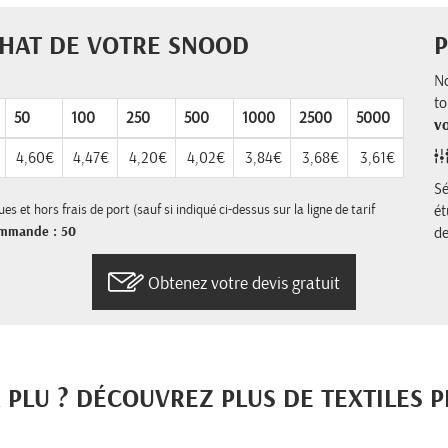
CHAT DE VOTRE SNOOD
No
to
50
100
250
500
1000
2500
5000
v
4,60€
4,47€
4,20€
4,02€
3,84€
3,68€
3,61€
Sé
s et hors frais de port (sauf si indiqué ci-dessus sur la ligne de tarif
ét
ommande : 50
d
Obtenez votre devis gratuit
PLU ? DÉCOUVREZ PLUS DE TEXTILES 